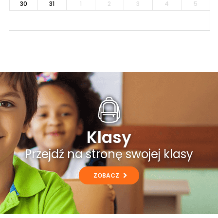
30
31
1
2
3
4
5
Klasy
Przejdź na stronę swojej klasy
ZOBACZ