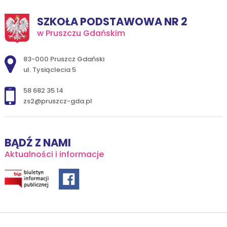
SZKOŁA PODSTAWOWA NR 2
w Pruszczu Gdańskim
Adres pocztowy:
83-000 Pruszcz Gdański
ul. Tysiąclecia 5
58 682 35 14
zs2@pruszcz-gda.pl
BĄDŹ Z NAMI
Aktualności i informacje