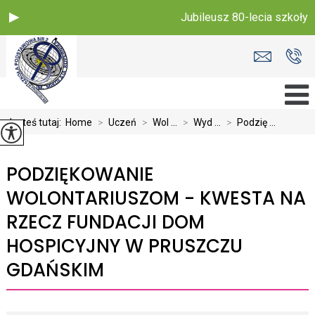
Jubileusz 80-lecia szkoły
Jesteś tutaj:
Home
>
Uczeń
>
Wol ...
>
Wyd ...
>
Podzię ...
PODZIĘKOWANIE
WOLONTARIUSZOM - KWESTA NA
RZECZ FUNDACJI DOM
HOSPICYJNY W PRUSZCZU
GDAŃSKIM