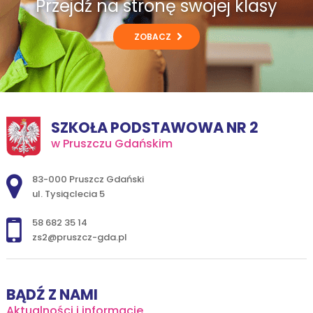
Przejdź na stronę swojej klasy
ZOBACZ
SZKOŁA PODSTAWOWA NR 2
w Pruszczu Gdańskim
Adres pocztowy:
83-000 Pruszcz Gdański
ul. Tysiąclecia 5
58 682 35 14
zs2@pruszcz-gda.pl
BĄDŹ Z NAMI
Aktualności i informacje